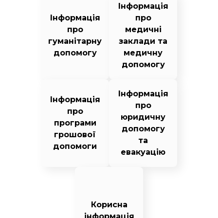
Інформація
Інформація
про
про
медичні
гуманітарну
заклади та
допомогу
медичну
допомогу
Інформація
Інформація
про
про
юридичну
програми
допомогу
грошової
та
допомоги
евакуацію
Корисна
інформація