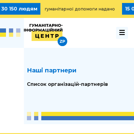
м
15 000 000 грн.
гуманітарної допомоги надано
Наші партнери
Список організацій-партнерів