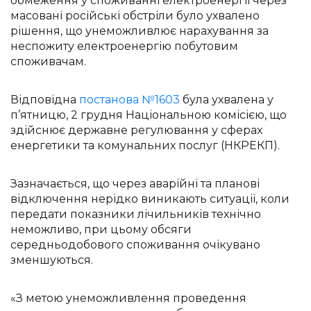
обмеження у споживанні електроенергії через
масовані російські обстріли було ухвалено
рішення, що унеможливлює нарахування за
неспожиту електроенергію побутовим
споживачам.
Відповідна
постанова №1603
була ухвалена у
п’ятницю, 2 грудня Національною комісією, що
здійснює державне регулювання у сферах
енергетики та комунальних послуг (НКРЕКП).
Зазначається, що через аварійні та планові
відключення нерідко виникають ситуації, коли
передати показники лічильників технічно
неможливо, при цьому обсяги
середньодобового споживання очікувано
зменшуються.
«З метою унеможливлення проведення