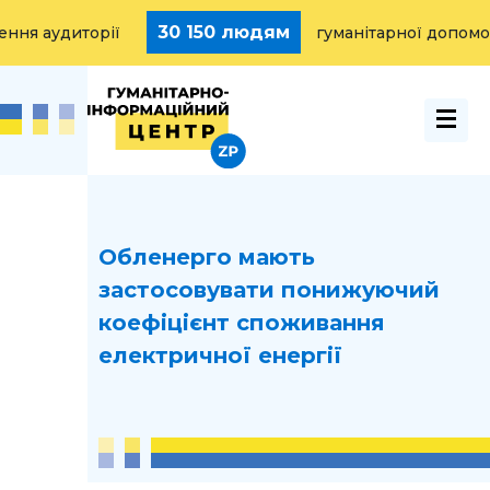
30 150 людям
 аудиторії
гуманітарної допомоги 
Обленерго мають
застосовувати понижуючий
коефіцієнт споживання
електричної енергії