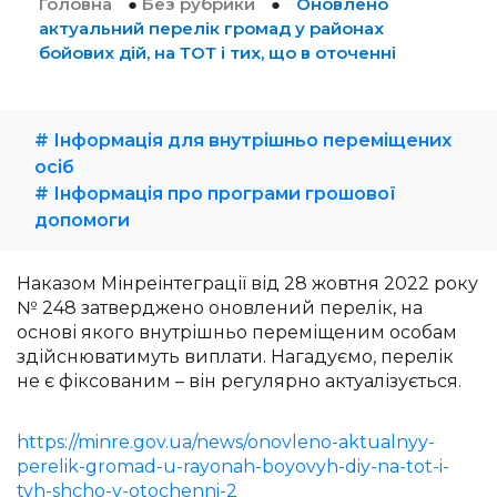
Головна
●
Без рубрики
●
Оновлено
актуальний перелік громад у районах
бойових дій, на ТОТ і тих, що в оточенні
# Інформація для внутрішньо переміщених
осіб
# Інформація про програми грошової
допомоги
Наказом Мінреінтеграції від 28 жовтня 2022 року
№ 248 затверджено оновлений перелік, на
основі якого внутрішньо переміщеним особам
здійснюватимуть виплати. Нагадуємо, перелік
не є фіксованим – він регулярно актуалізується.
https://minre.gov.ua/news/onovleno-aktualnyy-
perelik-gromad-u-rayonah-boyovyh-diy-na-tot-i-
tyh-shcho-v-otochenni-2