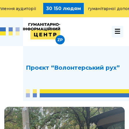
30 150 людям
ня аудиторії
гуманітарної допомог
Проєкт “Волонтерський рух”