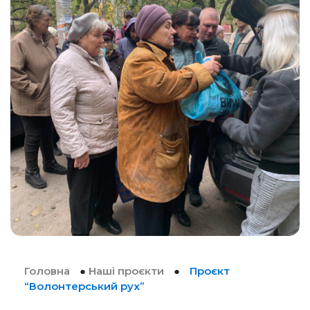
Головна
●
Наші проєкти
●
Проєкт
“Волонтерський рух”