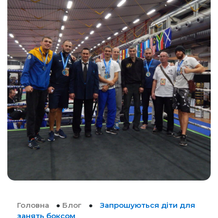
Головна
●
Блог
●
Запрошуються діти для
занять боксом