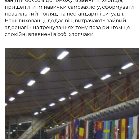
заняття боксом допоможуть зайняти хлопців,
прищепити їм навички самозахисту, сформувати
правильний погляд на нестандартні ситуації.
Наші вихованці, додає він, витрачають зайвий
адреналін на тренуваннях, тому поза рингом це
спокійні впевнені в собі хлопчаки.