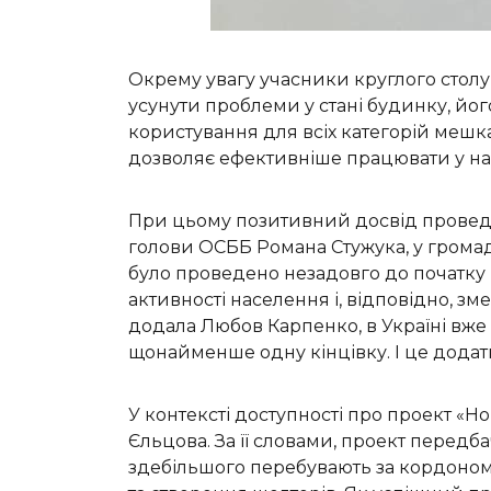
Окрему увагу учасники круглого столу
усунути проблеми у стані будинку, йо
користування для всіх категорій мешка
дозволяє ефективніше працювати у на
При цьому позитивний досвід проведе
голови ОСББ Романа Стужука, у громадс
було проведено незадовго до початку 
активності населення і, відповідно, з
додала Любов Карпенко, в Україні вже 
щонайменше одну кінцівку. І це додатк
У контексті доступності про проект «Н
Єльцова. За її словами, проект передб
здебільшого перебувають за кордоном,