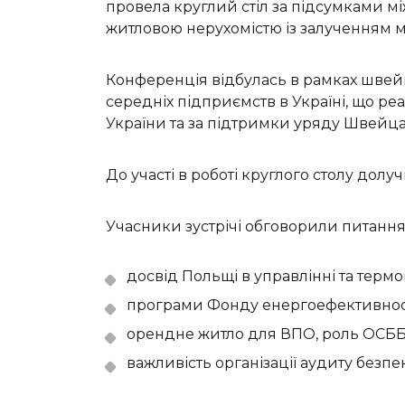
провела круглий стіл за підсумками м
житловою нерухомістю із залученням м
Конференція відбулась в рамках швейц
середніх підприємств в Україні, що р
України та за підтримки уряду Швейцар
До участі в роботі круглого столу до
Учасники зустрічі обговорили питання
досвід Польщі в управлінні та терм
програми Фонду енергоефективності
орендне житло для ВПО, роль ОСББ 
важливість організації аудиту безпе