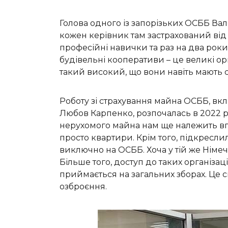
Голова одного із запорізьких ОСББ Ва
кожен керівник там застрахований від
професійні навички та раз на два роки
будівельні кооперативи – це великі ор
такий високий, що вони навіть мають св
Роботу зі страхування майна ОСББ, вк
Любов Карпенко, розпочалась в 2022 ро
нерухомого майна нам ще належить впро
просто квартири. Крім того, підкресл
виключно на ОСББ. Хоча у тій же Німеч
Більше того, доступ до таких організ
приймається на загальних зборах. Це с
озброєння.