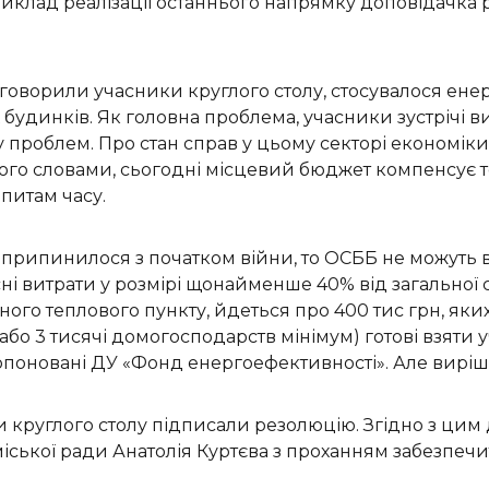
иклад реалізації останнього напрямку доповідачка р
обговорили учасники круглого столу, стосувалося ене
будинків. Як головна проблема, учасники зустрічі
 проблем. Про стан справ у цьому секторі економік
його словами, сьогодні місцевий бюджет компенсує т
апитам часу.
припинилося з початком війни, то ОСББ не можуть в
і витрати у розмірі щонайменше 40% від загальної с
ого теплового пункту, йдеться про 400 тис грн, яких
 (або 3 тисячі домогосподарств мінімум) готові взяти
пропоновані ДУ «Фонд енергоефективності». Але вирі
 круглого столу підписали резолюцію. Згідно з цим 
міської ради Анатолія Куртєва з проханням забезпеч