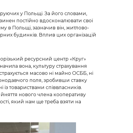
руючих у Польщі. За його словами,
овинен постійно вдосконалювати свої
у в Польщі, зазначив він, житлово-
тирних будинків. Вплив цих організацій
порізький ресурсний центр «Круг»
начила вона, культуру страхування
страхується масово ні майно ОСББ, ні
конодавчого поля, зробивши ставку
і із товариствами співвласників.
рийняття нового члена кооперативу
сті, який нам ще треба взяти на