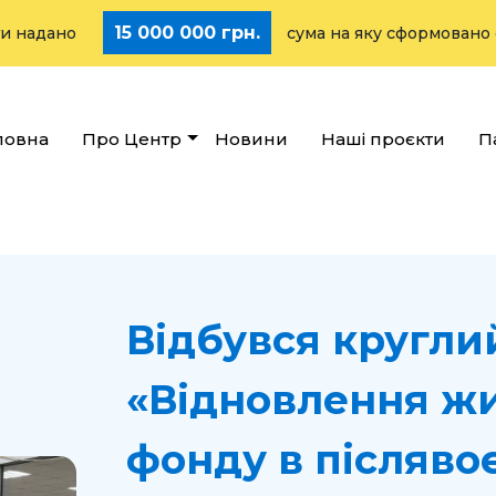
15 000 000 грн.
дано
сума на яку сформовано страте
ловна
Про Центр
Новини
Наші проєкти
П
Відбувся круглий
«Відновлення ж
фонду в післявоє