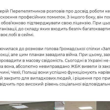
лерій Перепелятников розповів про досвід роботи ке
 скоєння професійних помилок. З іншого боку, він п
 обов’язково підтверджувати свою ліцензію. При цьом
ганізації, до складу яких входить безліч багатоквар
оє лобі в сеймі.
лючилася до розмови голова Громадської спілки «За
кці, але цим планам завадила війна. При цьому, заз
вадити в масову свідомість. Сьогодні в Україні не 
ила вона, абсолютно невиправдано ЖБК вивели із за
чині, Чехії, Польщі вони успішно функціонують нарівн
ацій закрито для випадкових людей, і рішення про п
відчить про високий рівень соціальної відповідально