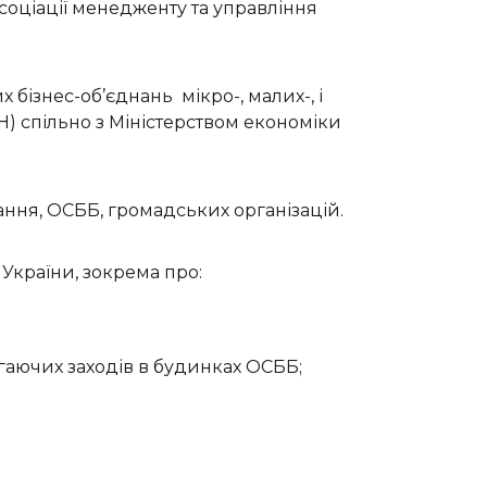
соціації менедженту та управління
ізнес-об’єднань мікро-, малих-, і
Н) спільно з Міністерством економіки
ання, ОСББ, громадських організацій.
України, зокрема про:
гаючих заходів в будинках ОСББ;