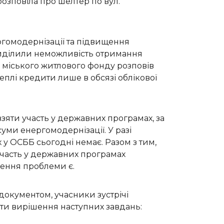
озповіла про шелтер по вул.
ргомодернізації та підвищення
 виділили неможливість отримання
и міського житлового фонду розповів
еплі кредити лише в обсязі облікової
зяти участь у державних програмах, за
уми енергомодернізації. У разі
 у ОСББ сьогодні немає. Разом з тим,
 участь у державних програмах
шення проблеми є.
документом, учасники зустрічі
ити вирішення наступних завдань: