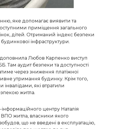
анню, яке допомагає виявити та
 доступними приміщення загального
жінок, дітей. Отриманий індекс безпеки
будинкової інфраструктури.
, доповнила Любов Карпенко виступ
ББ. Там аудит безпеки та доступності
татиме через зниження платіжної
тивне утримання будинку. Крім того,
и інвалідами, які втратили
езпекою житла.
о-інформаційного центру Наталія
у ВПО житла, власники якого
обудов, що не введені в експлуатацію,