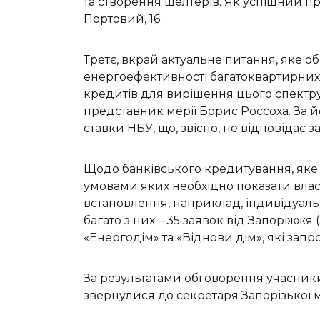
та створення шелтерів. Як успішний пр
Портовий, 16.
Третє, вкрай актуальне питання, яке 
енергоефективності багатоквартирних 
кредитів для вирішення цього спектру
представник мерії Борис Россоха. За 
ставки НБУ, що, звісно, не відповідає з
Щодо банківського кредитування, яке 
умовами яких необхідно показати власн
встановлення, наприклад, індивідуальн
багато з них – 35 заявок від Запоріжжя
«Енергодім» та «Віднови дім», які за
За результатами обговорення учасники
звернулися до секретаря Запорізької 