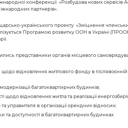
іжнародної конференції «Розбудова нових сервісів А
іжнародних партнерів».
арсько-українського проекту «Зміцнення членських б
еалізується Програмою розвитку ООН в Україні (ПРОО
ії.
лучились представники органів місцевого самоврядув
 щодо відновлення житлового фонду в післявоєнній 
омодернізації багатоквартирних будинків;
 щодо відновлення житла та реалізації енергозбері
та управителя в організації орендних відносин;
ки та доступності в багатоквартирних будинках.