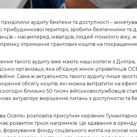
 приділили аудиту безпеки та доступності – анкетув
го прибудинкової території, зробити безпечними та
нців – насамперед інвалідів, людей похилого віку, 
прямку отримання грантових коштів на покращення 
ння такого аудиту вже мають наші колеги з Дніпра
ької організації, яка об’єднує жінок-управлінців ОС
війни. Сама ж актуальність такого аудиту лише зрос
меншення обсягу коштів, які можна витратити на ефек
сьогодні близько 50 тисяч військовослужбовців стал
ово актуалізує вирішення питань з доступністю та б
ова Оселя» розповіла присутнім керівник Гуманітарн
ачає розвиток трьох напрямків. Це здавання в оренд
 формування фонду соціального житла на основі нов