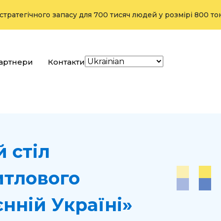
гічного запасу для 700 тисяч людей у розмірі 800 тонн з в
артнери
Контакти
 стіл
итлового
нній Україні»