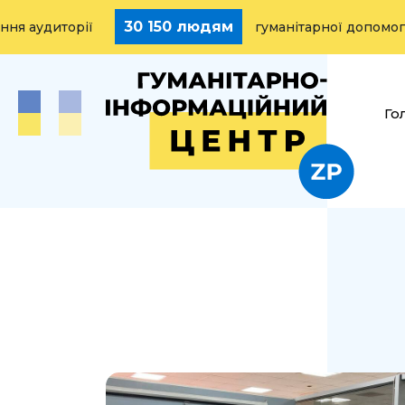
30 150 людям
удиторії
гуманітарної допомоги на
Го