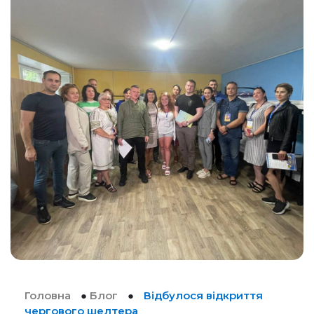
Головна
●
Блог
●
Відбулося відкриття
чергового шелтера