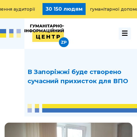
30 150 людям
 аудиторії
гуманітарної допомоги 
В Запорiжжi буде створено
сучасний прихисток для ВПО