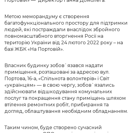
Портовій» — директор Ганна Домолега.
Метою меморандуму є створення
багатофункціонального простору для підтримки
людей, які постраждали внаслідок збройного
повномасштабного вторгнення Росії на
територію України від 24 лютого 2022 року – на
базi ЖБК «На Портовій».
Власник будинку зобов`язався надати
приміщення, розташованi за адресою вул.
Портова, 16-а, «Спільнота волонтерів» i Світ
«українцям» — в свою чергу, зобов`язались
здійснювати відшкодування комунальних
послуг та покращення стану приміщень шляхом
втілення ремонтних робіт, прибирання та
догляд, облаштування необхiдним обладнанням.
Таким чином, буде створено сучасний