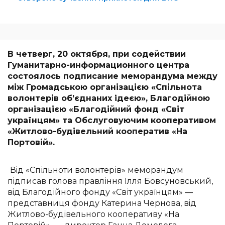
В четверг, 20 октября, при содействии
Гуманитарно-информационного центра
состоялось подписание меморандума между
між Громадською організацією «Спільнота
волонтерів об’єднаних
iдеєю», Благодійною
організацією «Благодійний фонд «Світ
українцям» та Обслуговуючим кооперативом
«Житлово-будівельний кооператив «На
Портовій».
Вiд «Спільноти волонтерів» меморандум
пiдписав голова правління Iлля Бовсуновський,
вiд Благодійного фонду «Світ українцям» —
представниця фонду Катерина Чернова, вiд
Житлово-будівельного кооперативу «На