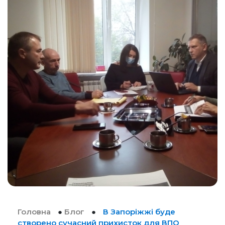
Головна
●
Блог
●
В Запорiжжi буде
створено сучасний прихисток для ВПО