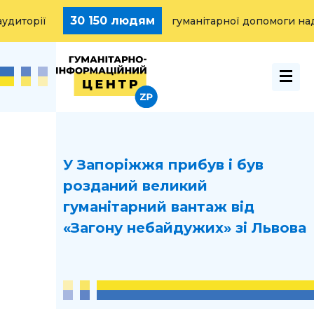
30 150 людям
рії
гуманітарної допомоги надано
У Запоріжжя прибув і був
розданий великий
гуманітарний вантаж від
«Загону небайдужих» зі Львова