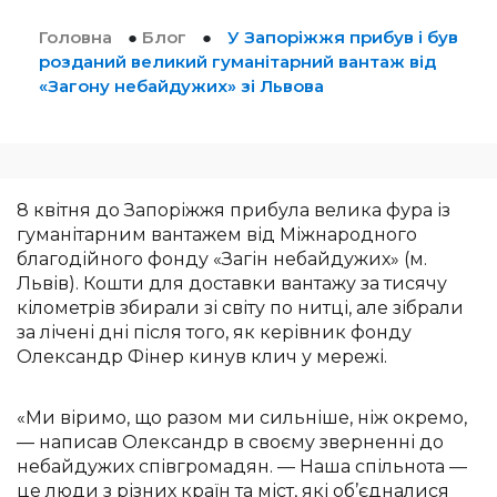
Головна
●
Блог
●
У Запоріжжя прибув і був
розданий великий гуманітарний вантаж від
«Загону небайдужих» зі Львова
8 квітня до Запоріжжя прибула велика фура із
гуманітарним вантажем від Міжнародного
благодійного фонду «Загін небайдужих» (м.
Львів). Кошти для доставки вантажу за тисячу
кілометрів збирали зі світу по нитці, але зібрали
за лічені дні після того, як керівник фонду
Олександр Фінер кинув клич у мережі.
«Ми віримо, що разом ми сильніше, ніж окремо,
— написав Олександр в своєму зверненні до
небайдужих співгромадян. — Наша спільнота —
це люди з різних країн та міст, які об’єдналися