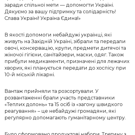
заради спільної мети — допомогти Україні.
Дякуємо за вашу підтримку та солідарність!
Слава Україні! Україна Єдина!»
В якості допомоги небайдужі українці, які
живуть на Західній Україні, зібрали та передали
овочі, консервацію, крупи, предмети дитячої та
жіночої гігієни, санітайзери, маски, одяг. Також
прибули медикаменти, призначені для лежачих
хворих, які планується передати до хоспісу при
10-й міській лікарні.
Вантаж прийняли та розсортували. У
розвантаженні брали участь представники
«Теплих долонь» та 15 осіб із «загону швидкого
реагування» – це небайдужі громадяни, які
регулярно допомагають гуманітарному центру.
Було сформовано продуктові набори. Третину з