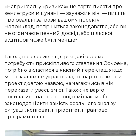
«Наприклад, у «ризиках» не варто писати про
землетруси й цунамі, — зауважив він, — пишіть
про реальні загрози вашому проекту.
Наприклад, погіршиться законодавство, або ви
не отримаєте певний досвід, або цільової
аудиторії може бути менше».
Також, наголосив він, є речі, які окремо
потребують прискіпливого ставлення. Зокрема,
потрібно вкластися в якісний переклад, якщо
мова заявки не українська; не варто називати
проект довгою назвою, намагаючись в ній
переказати увесь зміст. Також не варто
посилатись на загальновідомі факти або
законодавчі акти замість реального аналізу
ситуації, копіювати пріоритети грантової
програми тощо.