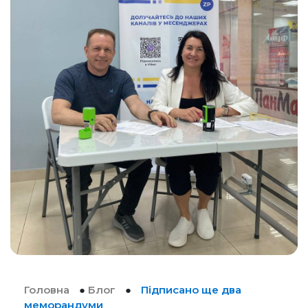
Головна
●
Блог
●
Підписано ще два
меморандуми