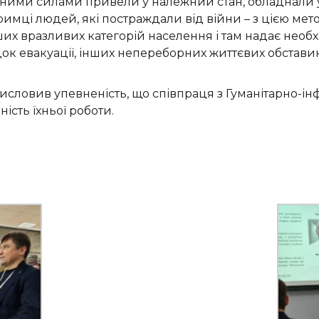
сними силами привели у належний стан, обладнали у
римці людей, які постраждали від війни – з цією мет
ших вразливих категорій населення і там надає необ
док евакуації, інших непереборних життєвих обстави
исловив упевненість, що співпраця з Гуманітарно-
ість їхньої роботи.