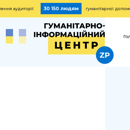
30 150 людям
удиторії
гуманітарної допомоги на
Го