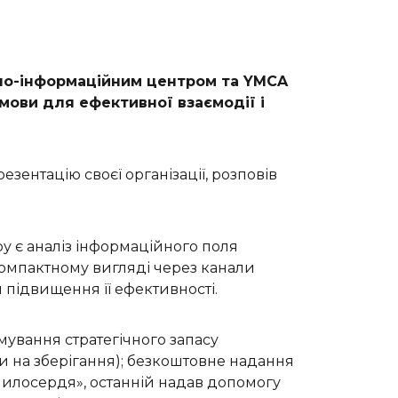
рно-інформаційним центром та YMCA
думови для ефективної взаємодії
i
езентацію своєї організації, розповів
у є аналіз інформаційного поля
 компактному вигляді через канали
 підвищення її ефективності.
мування стратегічного запасу
ати на зберігання); безкоштовне надання
милосердя», останній надав допомогу