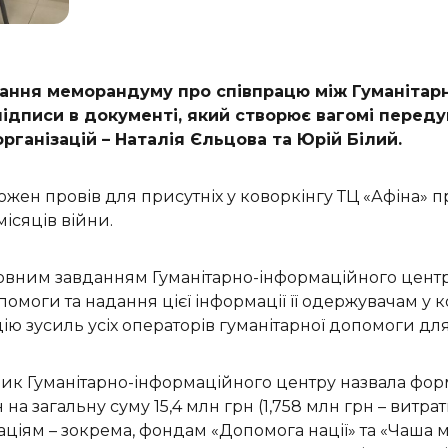
писання меморандуму про співпрацю між Гуманіта
ї підписи в документі, який створює вагомі пере
рганізацій – Наталія Єльцова та Юрій Білий.
жен провів для присутніх у коворкінгу ТЦ «Афіна» пр
ісяців війни.
сновним завданням Гуманітарно-інформаційного центр
допомоги та надання цієї інформації її одержувачам у
цію зусиль усіх операторів гуманітарної допомоги для
ник Гуманітарно-інформаційного центру назвала фор
 на загальну суму 15,4 млн грн (1,758 млн грн – витр
ціям – зокрема, фондам «Допомога нації» та «Чаша 