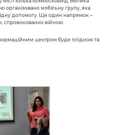
 місті кілька бомбосховищ. Велика
ою організовано мобільну групу, яка
хідну допомогу. Ще один напрямок –
н, спровокованих війною.
інформаційним центром буде плідною та