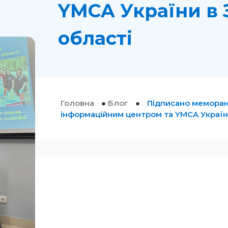
YMCA України в 
області
Головна
●
Блог
●
Підписано меморан
інформаційним центром та YMCA України