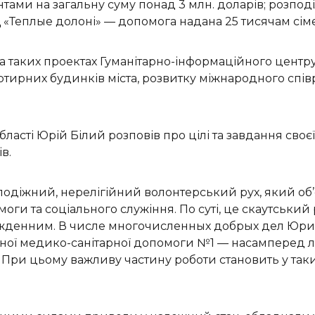
ми на загальну суму понад 3 млн. доларів; розподі
«Теплые долоні» — допомога надана 25 тисячам сім
 таких проектах Гуманітарно-інформаційного центру 
ртирних будинків міста, розвитку міжнародного спів
асті Юрій Білий розповів про цілі та завдання своєї 
в.
олодіжний, нерелігійний волонтерський рух, який о
оги та соціального служіння. По суті, це скаутський 
нужденним. В числе многочисленных добрых дел Юр
нної медико-санітарної допомоги №1 — насамперед 
При цьому важливу частину роботи становить у таки