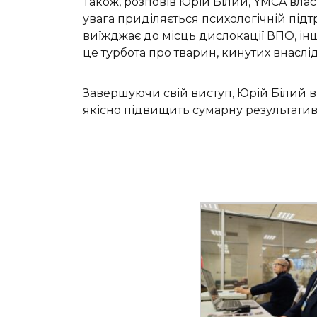
Також, розповів Юрій Білий, YMCA вла
увага приділяється психологічній підт
виїжджає до місць дислокації ВПО, ін
це турбота про тварин, кинутих внаслі
Завершуючи свій виступ, Юрій Білий в
якісно підвищить сумарну результативн