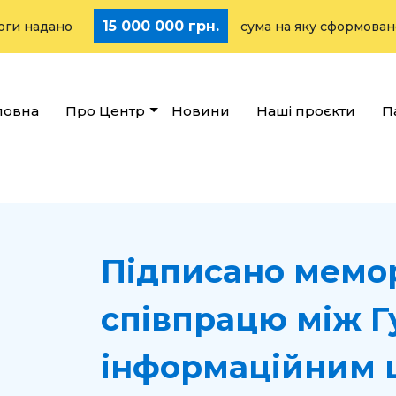
15 000 000 грн.
дано
сума на яку сформовано стратег
ловна
Про Центр
Новини
Наші проєкти
П
Підписано мемо
співпрацю між Г
інформаційним 