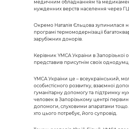
медичним обладнанням та медикамента
нужденних верств населення через ГЦ 
Окремо Наталія Єльцова зупинилася на
програмі термомодернізації багатоква
зарубіжних донорів.
Керівник YMCA України в Запорізької обл
представив присутнім своїх однодумці
YMCA України це – всеукраїнський, м
особистісного розвитку, взаємної допом
гуманітарну допомогу та підтримку 
человек в Запорізькому центрi перви
допомоги, слуховими апаратами тощо. 
хто цього потребує, його супровід.