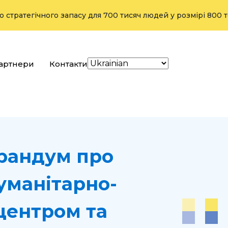
ічного запасу для 700 тисяч людей у розмірі 800 тонн з ви
артнери
Контакти
рандум про
уманітарно-
центром та