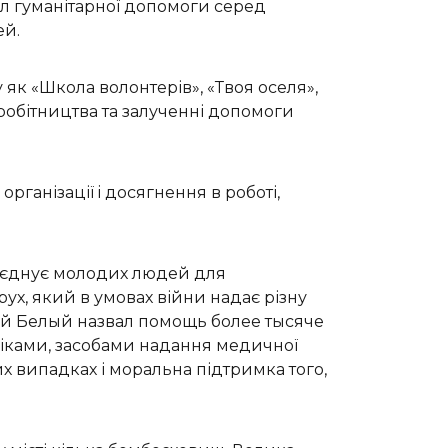
л гуманітарної допомоги серед
ей.
як «Школа волонтерів», «Твоя оселя»,
робітництва та залученні допомоги
організації i досягнення в роботі,
б’єднує молодих людей для
рух, який в умовах війни надає різну
ий Белый назвал помощь более тысяче
ліками, засобами надання медичної
х випадках і моральна підтримка того,