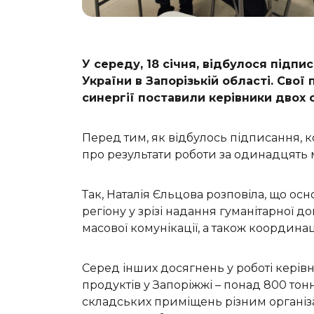
У середу, 18 січня, відбулося під
України в Запорізькій області. Сво
синергії поставили керівники двох о
Перед тим, як відбулось підписання, ко
про результати роботи за одинадцять м
Так, Наталія Єльцова розповіла, що о
регіону у зрізі надання гуманітарної 
масової комунікації, а також координа
Серед інших досягнень у роботі керів
продуктів у Запоріжжі – понад 800 тонн
складських приміщень різним організа