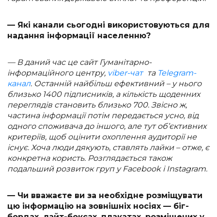
— Які канали сьогодні використовуються для
надання інформації населенню?
— В даний час це сайт Гуманітарно-
інформаційного центру,
viber-чат
та
Telegram-
канал
. Останній найбільш ефективний – у нього
близько 1400 підписників, а кількість щоденних
переглядів становить близько 700. Звісно ж,
частина інформації потім передається усно, від
одного споживача до іншого, але тут об’єктивних
критеріїв, щоб оцінити охоплення аудиторії не
існує. Хоча люди дякують, ставлять лайки – отже, є
конкретна користь. Розглядається також
подальший розвиток груп у Facebook i Instagram.
— Чи вважаєте ви за необхідне розміщувати
цю інформацію на зовнішніх носіях — біг-
бордах, лайт-боксах, плакатах, розміщених у