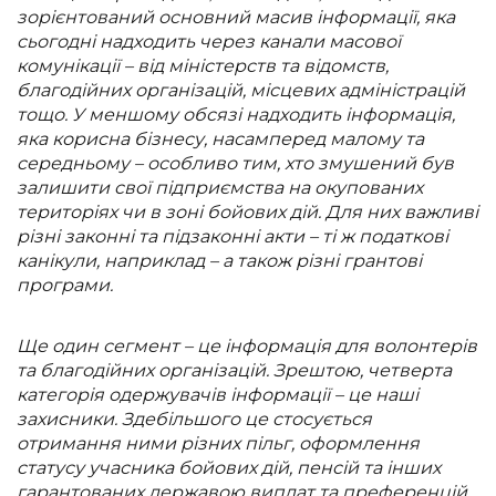
зорієнтований основний масив інформації, яка
сьогодні надходить через канали масової
комунікації – від міністерств та відомств,
благодійних організацій, місцевих адміністрацій
тощо. У меншому обсязі надходить інформація,
яка корисна бізнесу, насамперед малому та
середньому – особливо тим, хто змушений був
залишити свої підприємства на окупованих
територіях чи в зоні бойових дій. Для них важливі
різні законні та підзаконні акти – ті ж податкові
канікули, наприклад – а також різні грантові
програми.
Ще один сегмент – це інформація для волонтерів
та благодійних організацій. Зрештою, четверта
категорія одержувачів інформації – це наші
захисники. Здебільшого це стосується
отримання ними різних пільг, оформлення
статусу учасника бойових дій, пенсій та інших
гарантованих державою виплат та преференцій.