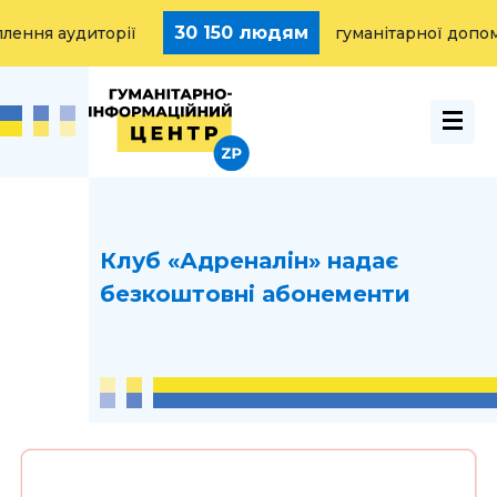
30 150 людям
ння аудиторії
гуманітарної допомо
Клуб «Адреналін» надає
безкоштовні абонементи