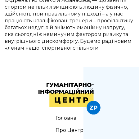
«Адреналін» Олексій Афанасьєв, — що заняття
спортом не тільки зміцнюють людину фізично,
здійснють при правильному підході – а у нас
працюють кваліфіковані тренери – профілактику
багатьох недуг, а й знімють емоційну напругу,
яка сьогодні є неминучим фактором ризику та
внутрішнього дискомфорту. Будемо раді новим
членам нашої спортивної спільноти.
Головна
Про Центр