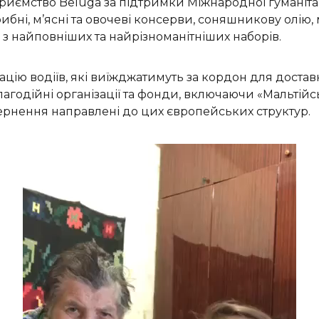
риємство Beluga за підтримки Міжнародної гуманітарно
бні, м’ясні та овочеві консерви, соняшникову олію, 
 з найповніших та найрізноманітніших наборів.
ю водіїв, які виїжджатимуть за кордон для доставки
лагодійні організації та фонди, включаючи «Мальтійс
ернення направлені до цих європейських структур.