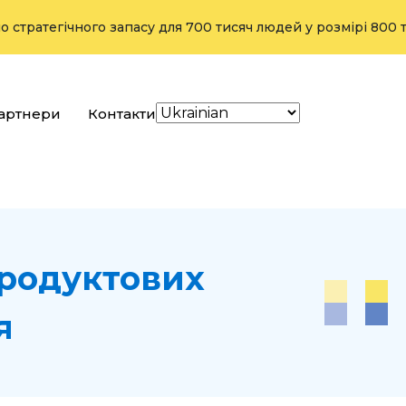
ічного запасу для 700 тисяч людей у розмірі 800 тонн з ви
артнери
Контакти
продуктових
я