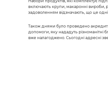
Набори продуктів, які комплектує підп
включають крупи, макаронні вироби, ри
задоволенням відзначають, що це одні
Також днями було проведено акредитаці
допомоги, яку нададуть різноманітні б
вже налагоджено. Сьогодні адресні зв