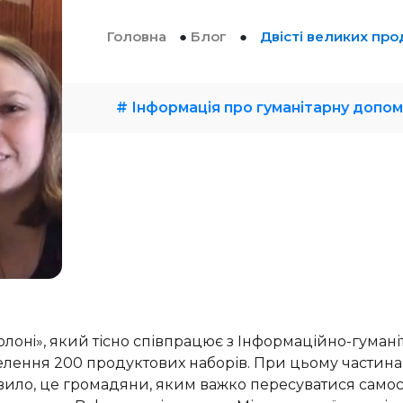
Головна
●
Блог
●
Двісті великих пр
# Інформація про гуманітарну допом
лонi», який тісно співпрацює з Інформаційно-гуман
елення 200 продуктових наборів. При цьому частина
ло, це громадяни, яким важко пересуватися самості