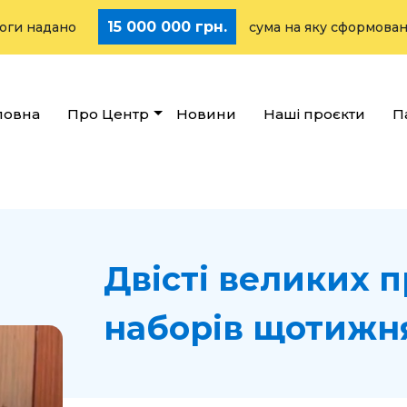
15 000 000 грн.
дано
сума на яку сформовано стратег
ловна
Про Центр
Новини
Наші проєкти
П
Двісті великих 
наборів щотижн