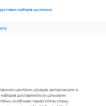
одуктових наборів щотижня
огу
ітарним центром, роздає запорожцям із
 наборів доставляється цільовим
йно, особливо через літню спеку.