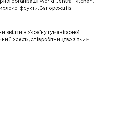
ї організації World Central Kitchen,
молоко, фрукти. Запорожці із
 звідти в Україну гуманітарної
ький хрест», співробітництво з яким