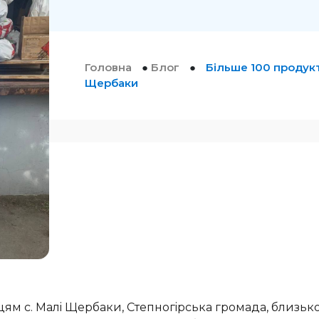
Головна
●
Блог
●
Більше 100 продукт
Щербаки
ям с. Малi Щербаки, Степногiрська громада, близько