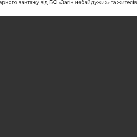
арного вантажу вiд БФ «Загiн небайдужих» та жителi