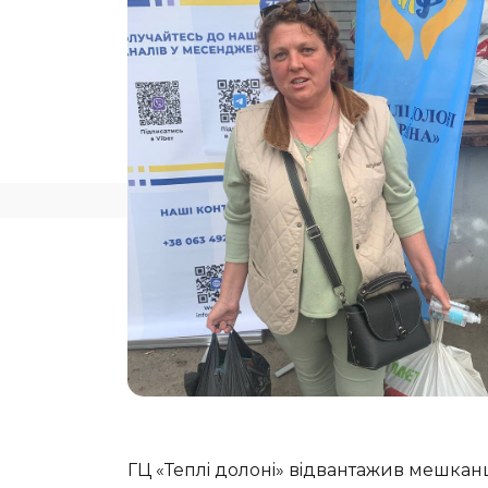
ГЦ «Теплi долонi» вiдвантажив мешканц