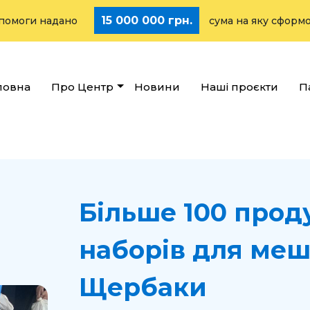
15 000 000 грн.
и надано
сума на яку сформовано ст
ловна
Про Центр
Новини
Наші проєкти
П
Більше 100 прод
наборів для меш
Щербаки