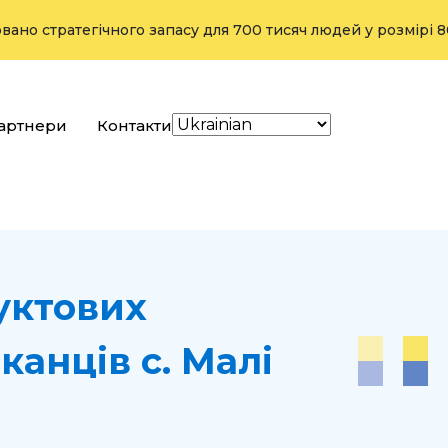
ратегічного запасу для 700 тисяч людей у розмірі 800 тонн
артнери
Контакти
уктових
канців с. Малі