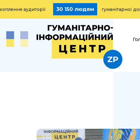
30 150 людям
ня аудиторії
гуманітарної допомог
Го