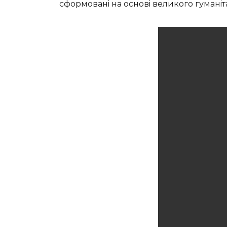
сформованi на основi великого гуманiт