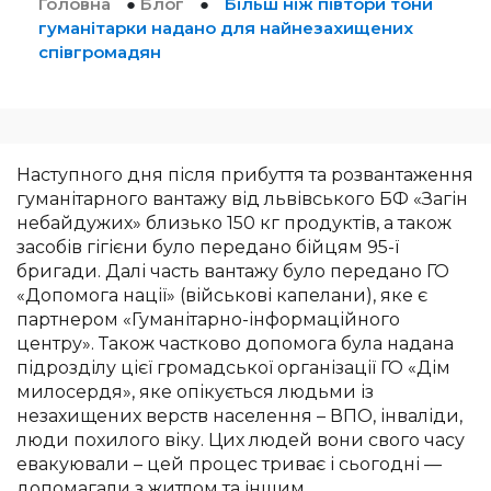
Головна
●
Блог
●
Більш ніж півтори тони
гуманітарки надано для найнезахищених
співгромадян
Наступного дня після прибуття та розвантаження
гуманітарного вантажу від львівського БФ «Загін
небайдужих» близько 150 кг продуктів, а також
засобів гігієни було передано бійцям 95-ї
бригади. Далі часть вантажу було передано ГО
«Допомога нації» (військові капелани), яке є
партнером «Гуманітарно-інформаційного
центру». Також частково допомога була надана
підрозділу цієї громадської організації ГО «Дім
милосердя», яке опікується людьми із
незахищених верств населення – ВПО, інваліди,
люди похилого віку. Цих людей вони свого часу
евакуювали – цей процес триває і сьогодні —
допомагали з житлом та іншим