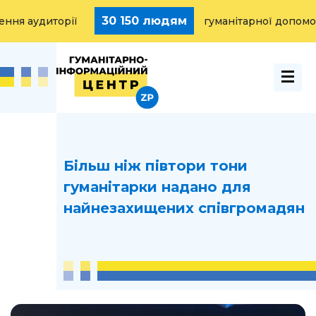
30 150 людям
аудиторії
гуманітарної допомоги н
Більш ніж півтори тони
гуманітарки надано для
найнезахищених співгромадян