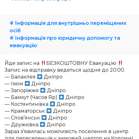
# Інформація для внутрішньо переміщених
осіб
# Інформація про юридичну допомогу та
евакуацію
Йде запис на
БЕЗКОШТОВНУ Евакуацію
Запис на відправку ведеться щодня до 20:00.
— Балаклея
Дніпро
— Iзюм
Дніпро
— Запорiжжя
Дніпро
— Бахмут (Часов Яр)
Дніпро
— Костянтинівка
Дніпро
— Краматорськ
Дніпро
— Слов’янськ
Дніпро
— Дружкiвка
Дніпро
Зараз з’явилась можливість поселення в центр
для переселенців у зимовий шелтор на Коломиї