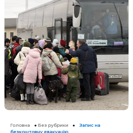
Головна
●
Без рубрики
●
Запис на
безкоштовну евакуацію