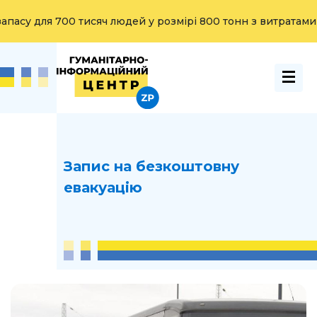
у для 700 тисяч людей у розмірі 800 тонн з витратами на з
Запис на безкоштовну
евакуацію