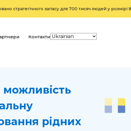
тратегічного запасу для 700 тисяч людей у розмірі 800 тон
артнери
Контакти
 можливість
іальну
овання рідних