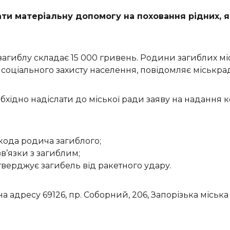
ти матеріальну допомогу на поховання рідних, я
агиблу складає 15 000 гривень. Родини загиблих міс
 соціального захисту населення, повідомляє міськра
хідно надіслати до міської ради заяву на надання к
 кода родича загиблого;
в’язки з загиблим;
тверджує загибель від ракетного удару.
адресу 69126, пр. Соборний, 206, Запорізька міська