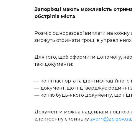
Запоріжці мають можливість отрима
обстрілів міста
Розмір одноразової виплати на кожну з
зможуть отримати гроші в управліннях
Для того, щоб оформити допомогу, необ
такі документи:
— копії паспорта та ідентифікаційного
— документ, що підтверджує родинні з
— копію будь-якого документу, що під
Документи можна надсилати поштою на 
електронну скриньку
zvern@zp.gov.ua
.