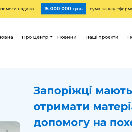
15 000 000 грн.
ги надано
сума на яку сформовано с
ловна
Про Центр
Новини
Наші проєкти
П
Запоріжці мають
отримати матер
допомогу на пох