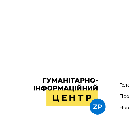
Гол
Про
Но