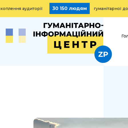
30 150 людям
ння аудиторії
гуманітарної допомо
Го