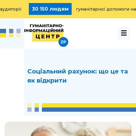
30 150 людям
диторії
гуманітарної допомоги над
Соціальний рахунок: що це та
як відкрити