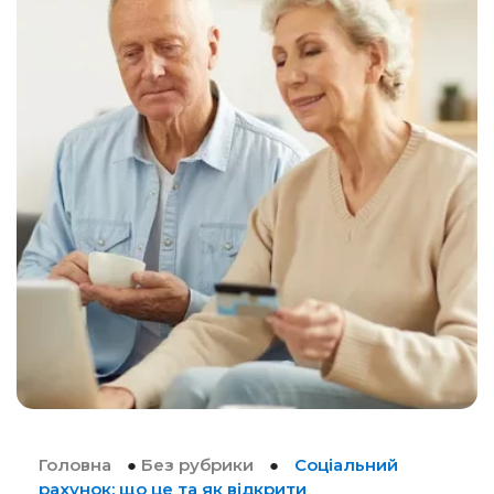
Головна
●
Без рубрики
●
Соціальний
рахунок: що це та як відкрити