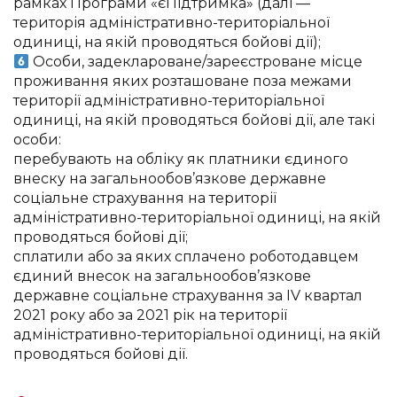
рамках Програми «єПідтримка» (далі —
територія адміністративно-територіальної
одиниці, на якій проводяться бойові дії);
Особи, задеклароване/зареєстроване місце
проживання яких розташоване поза межами
території адміністративно-територіальної
одиниці, на якій проводяться бойові дії, але такі
особи:
перебувають на обліку як платники єдиного
внеску на загальнообов’язкове державне
соціальне страхування на території
адміністративно-територіальної одиниці, на якій
проводяться бойові дії;
сплатили або за яких сплачено роботодавцем
єдиний внесок на загальнообов’язкове
державне соціальне страхування за IV квартал
2021 року або за 2021 рік на території
адміністративно-територіальної одиниці, на якій
проводяться бойові дії.