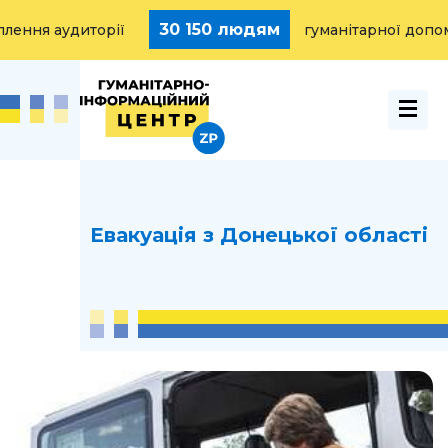
30 150 людям
ня аудиторії
гуманітарної допомог
Евакуація з Донецької області