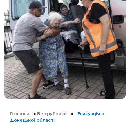
Головна
●
Без рубрики
●
Евакуація з
Донецької області