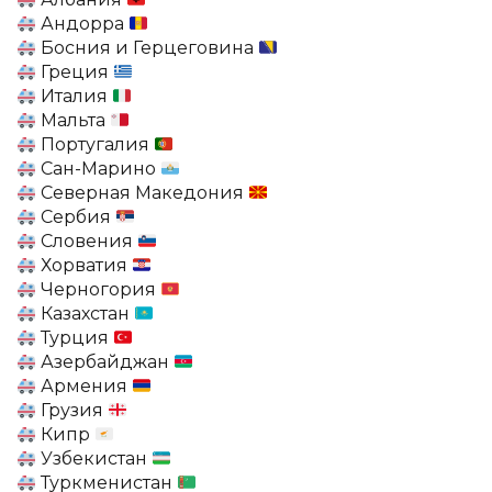
Андорра
Босния и Герцеговина
Греция
Италия
Мальта
Португалия
Сан-Марино
Северная Македония
Сербия
Словения
Хорватия
Черногория
Казахстан
Турция
Азербайджан
Армения
Грузия
Кипр
Узбекистан
Туркменистан