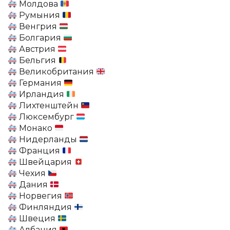
Молдова
Румыния
Венгрия
Болгария
Австрия
Бельгия
Великобритания
Германия
Ирландия
Лихтенштейн
Люксембург
Монако
Нидерланды
Франция
Швейцария
Чехия
Дания
Норвегия
Финляндия
Швеция
Албания