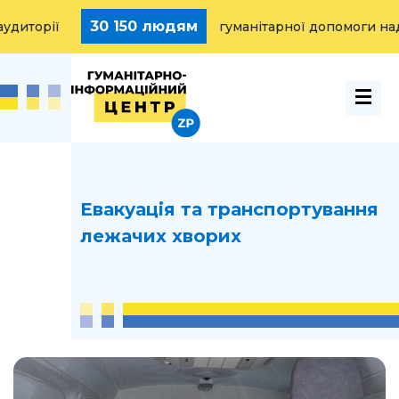
30 150 людям
орії
гуманітарної допомоги надано
Евакуація та транспортування
лежачих хворих