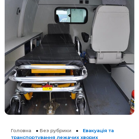
Головна
●
Без рубрики
●
Евакуація та
транспортування лежачих хворих