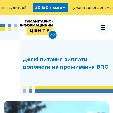
30 150 людям
удиторії
гуманітарної допомоги н
Деякі питання виплати
допомоги на проживання ВПО