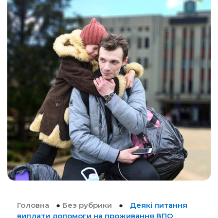
Головна
●
Без рубрики
●
Деякі питання
виплати допомоги на проживання ВПО