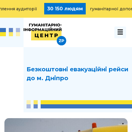
30 150 людям
ня аудиторії
гуманітарної допомог
Безкоштовні евакуаційні рейси
до м. Дніпро