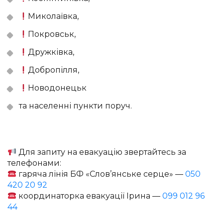
Миколаївка,
Покровськ,
Дружківка,
Добропілля,
Новодонецьк
та населенні пункти поруч.
Для запиту на евакуацію звертайтесь за
телефонами:
гаряча лінія БФ «Слов’янське серце» —
050
420 20 92
координаторка евакуації Ірина —
099 012 96
44