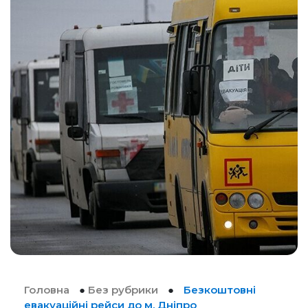
Головна
●
Без рубрики
●
Безкоштовні
евакуаційні рейси до м. Дніпро