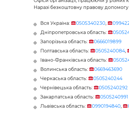
Офіси організації, працюючи у різних 
Наразі безкоштовну правову допомогу
Вся Україна:
0505340230
,
09942
Дніпропетровська область:
05052
Запорізька область:
0666019899
Полтавська область:
0505240084
,
Івано-Франківська область:
05052
Волинська область:
0669463690
Черкаська область:
0505240244
Чернівецька область:
0505240292
Закарпатська область:
0505240991
Львівська область:
0990194840
,