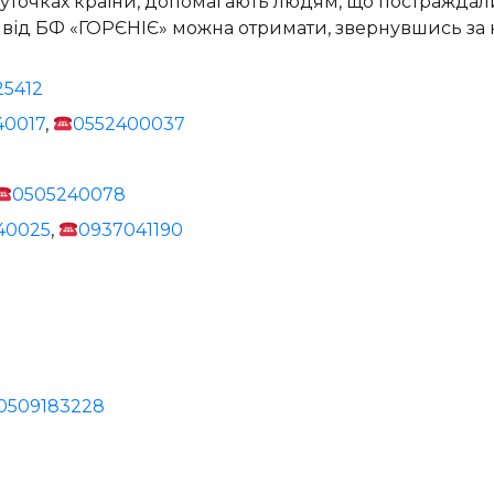
куточках країни, допомагають людям, що постраждали
 від БФ «ГОРЄНІЄ» можна отримати, звернувшись за 
25412
40017
,
0552400037
0505240078
40025
,
0937041190
0509183228