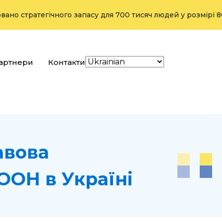
ратегічного запасу для 700 тисяч людей у розмірі 800 тонн
артнери
Контакти
авова
ООН в Україні