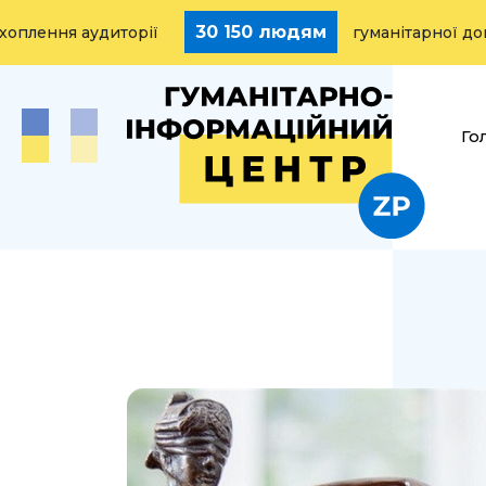
30 150 людям
ня аудиторії
гуманітарної допомог
Го