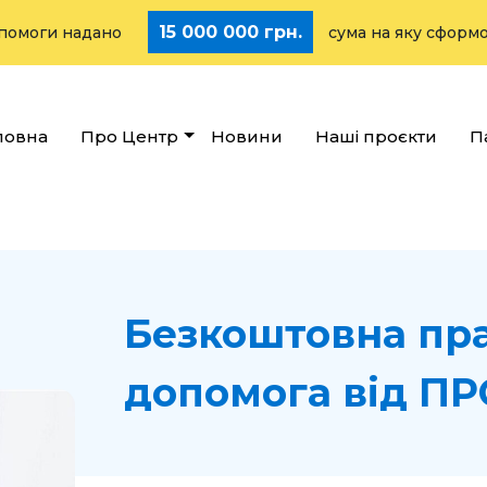
15 000 000 грн.
и надано
сума на яку сформовано ст
ловна
Про Центр
Новини
Наші проєкти
П
Безкоштовна пр
допомога від ПР