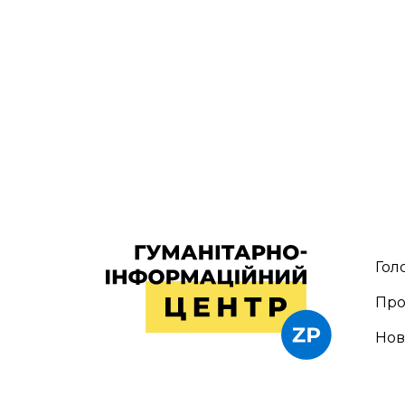
Гол
Про
Но