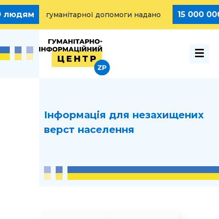
15 000 000 грн.
нітарної допомоги надано
сума на 
Інформація для незахищених
верст населення